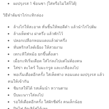
ผงปรุงรส 1 ช้อนชา (ใส่หรือไม่ใส่ก็ได้)
วิธีทำต้มข่าไก่กะทิกล่อง
ล้างไก่ให้สะอาด หั่นชิ้นให้พอดีคำ แล้วนำไก่ไปต้ม
ล้างเห็ดฟาง ผ่าครึ่ง แล้วพักไว้
ปลอกเปลือกหอมแดงแล้วผ่าครึ่ง
หั่นพริกสไลด์เฉียง ให้สวยงาม
เทกะทิใส่หม้อ ยกขึ้นตั้งเตา
เมื่อกะทิเริ่มเดือด ใส่ไก่ลงไปแต่ไม่ต้องคน
ใส่ข่า ตะไคร้ ใบมะกรูด และเกลือลงไป
พอเริ่มเดือดอีกครั้ง ใส่เห็ดฟาง หอมแดง ผงปรุงรส แล้ว
คนให้เข้ากัน
ชิมรสให้ได้ รสเค็มนำ หวานตาม
บีบมะนาวใส่ลงไป
รอให้เดือดอีกครั้ง ใส่ผักชีฝรั่ง คนเล็กน้อย
ปิดไฟ จัดเสิร์ฟได้เลย