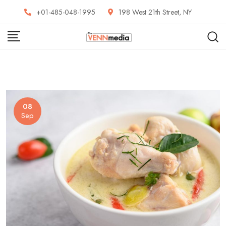
Skip
+01-485-048-1995
198 West 21th Street, NY
to
content
08
Sep