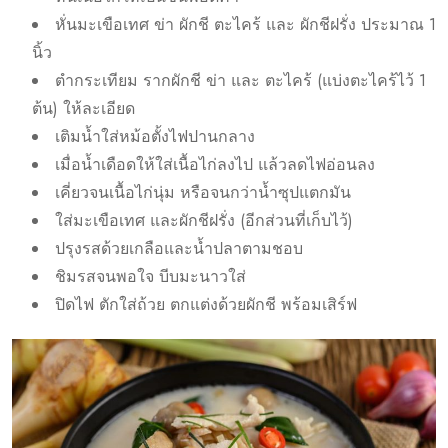
หั่นมะเขือเทศ ข่า ผักชี ตะไคร้ และ ผักชีฝรั่ง ประมาณ 1
นิ้ว
ตำกระเทียม รากผักชี ข่า และ ตะไคร้ (แบ่งตะไคร้ไว้ 1
ต้น) ให้ละเอียด
เติมน้ำใส่หม้อตั้งไฟปานกลาง
เมื่อน้ำเดือดให้ใส่เนื้อไก่ลงไป แล้วลดไฟอ่อนลง
เคี่ยวจนเนื้อไก่นุ่ม หรือจนกว่าน้ำซุปแตกมัน
ใส่มะเขือเทศ และผักชีฝรั่ง (อีกส่วนที่เก็บไว้)
ปรุงรสด้วยเกลือและน้ำปลาตามชอบ
ชิมรสจนพอใจ บีบมะนาวใส่
ปิดไฟ ตักใส่ถ้วย ตกแต่งด้วยผักชี พร้อมเสิร์ฟ