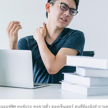
งานออฟฟิศ คนขับรถ คนขายตั๋ว คอลเซ็นเตอร์ คนที่ต้องนั่งทำงานห