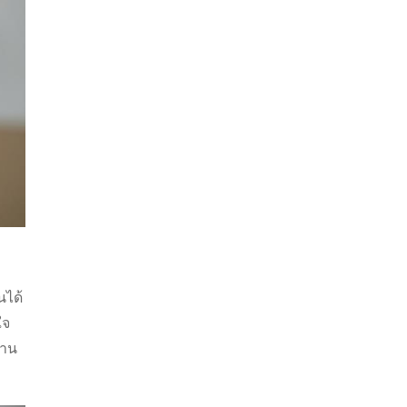
นได้
ใจ
นาน