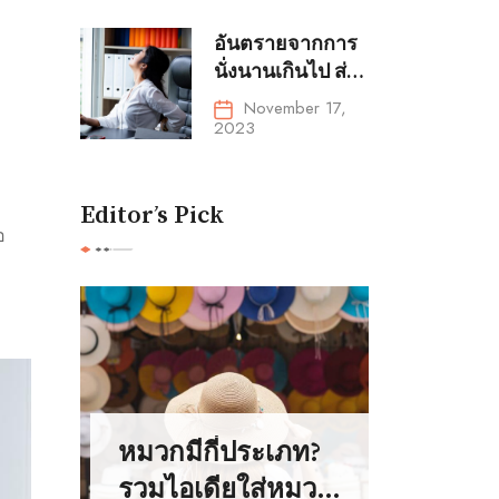
ไหม
อันตรายจากการ
นั่งนานเกินไป ส่ง
ผลเสียต่อสุขภาพ
November 17,
ด้านใดบ้าง
2023
Editor’s Pick
อ
หมวกมีกี่ประเภท?
รวมไอเดียใส่หมวก