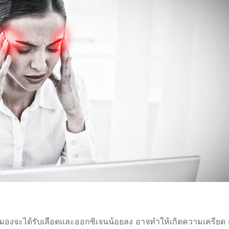
ไป สมองจะได้รับเลือดและออกซิเจนน้อยลง อาจทำให้เกิดความเครียด