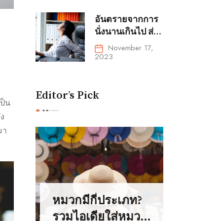
ไหม
อันตรายจากการ
นั่งนานเกินไป ส่ง
ผลเสียต่อสุขภาพ
November 17,
ด้านใดบ้าง
2023
Editor’s Pick
ป็น
ัง
ะมา
หมวกมีกี่ประเภท?
รวมไอเดียใส่หมวก