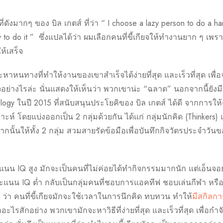
ดังมากๆ ของ บิล เกตส์ ที่ว่า “ I choose a lazy person to do a ha
ay to do it ” ซึ่งแปลได้ว่า ผมเลือกคนที่ขี้เกียจให้ทำงานยาก ๆ เพร
ให้เสร็จ
จะหาหนทางที่ทำให้งานของเขาสำเร็จได้ง่ายที่สุด และเร็วที่สุด เพื่
ียจอย่างไรล่ะ นั่นแสดงให้เห็นว่า พวกเขาน่ะ “ฉลาด” นอกจากนี้ยังม
hology ในปี 2015 ที่สนับสนุนประโยคิของ บิล เกตส์ ได้ดี จากการให
โดยแบ่งออกเป็น 2 กลุ่มด้วยกัน ได้แก่ กลุ่มนักคิด (Thinkers)
กนั้นให้ทั้ง 2 กลุ่ม สวมสายรัดข้อมือเพื่อบันทึกกิจวัตรประจำวัน
ะแนน IQ สูง มักจะเป็นคนที่ไม่ค่อยได้ทำกิจกรรมมากนัก แต่เอ็นจอ
มีคะแนน IQ ต่ำ กลับเป็นกลุ่มคนที่ชอบการแอคทีฟ ชอบเล่นกีฬา หรื
ๆ ว่า คนที่ขี้เกียจมักจะใช้เวลาในการนึกคิด ทบทวน ทำให้
มีสกิลกา
ไรสักอย่าง พวกเขามักจะหาวิธีที่ง่ายที่สุด และเร็วที่สุด เพื่อกำจ