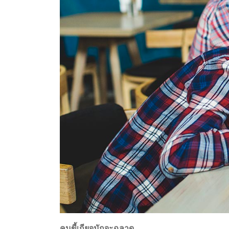
คนขี้เกียจมักจะฉลาด