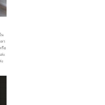
้ใน
เวลา
หรือ
ล่ะ
ล่ะ