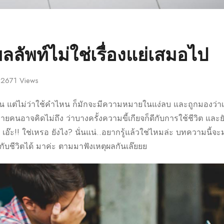
ผลลัพท์ไม่ใช่เรื่องแย่เสมอไป
2671
Views
ร้าน แต่ไม่ว่าใช้คำไหน ก็มักจะมีความหมายในแง่ลบ และถูกมองว่าเ
คนอาจคิดไม่ถึง ว่าบางครั้งความขี้เกียจก็ดีกับการใช้ชีวิต และย
ย เอ๊ะ!! ใช่เหรอ ยังไง? นั่นแน่..อยากรู้แล้วใช่ไหมล่ะ บทความนี้จ
ดีกับชีวิตได้ มาค่ะ ตามมาฟังเหตุผลกันเล๊ยยย