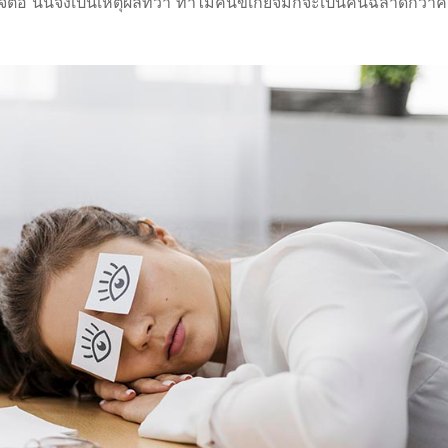
จต่อ นั่นจึงเป็นเหตุผลที่ว่า ทำไมคนขี้เกียจมักจะเป็นคนฉลาดกว่า