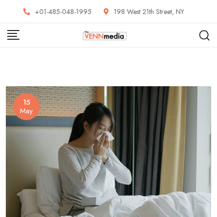
Skip
+01-485-048-1995
198 West 21th Street, NY
to
content
15
May