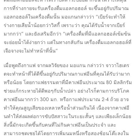
การที่ร่างกายจะรับเครื่องดื่มแอลกอฮอล์ จะขึ้นอยู่กับปริมาณ
แอลกอฮอล์ในเครื่องดื่มนั้น มอแกนกล่าวว่า “เบียร์จะทำให้
ร่างกายเสียน้ำน้อยกว่าวิสกี้ เพราะว่า คุณได้รับน้ำจากเบียร์
มากกว่า” และยังเสริมอีกว่า “เครื่องดื่มที่มีแอลกอฮอล์เข้มข้น
จะย่อยน้ำได้ง่ายกว่า แต่ในทางกลับกัน เครื่องดื่มแอลกอฮอล์ที่
เจือจางจะไม่ทำหน้าที่นั้น”
เมื่อพูดถึงกาแฟ จากผลวิจัยของ มอแกน กล่าวว่า จาวาไฮเดร
ตจะทำหน้าที่ได้ดีขึ้นอยู่กับปริมาณกาแฟอีนที่คุณได้รับว่ามาก
หรือน้อย โดยกาแฟธรรมดาที่มีคาเฟอีนประมาณ 80 มิลลิกรัม
ช่วยแก้กระหายได้ดีพอๆกับน้ำเปล่า อย่างไรก็ตามการบริโภค
คาเฟอีนมากกว่า 300 มก. หรือกาแฟประมาณ 2-4 ถ้วย อาจ
ทำให้คุณสูญเสียของเหลวหรือน้ำส่วนเกินได้ เนื่องจากคาเฟอี
นทำให้ส่งผลต่อการขับปัสสาวะในระยะสั้นๆ และเพียงเล็กน้อย
สิ่งนี้มักจะเกิดขึ้นกับคนที่ไม่กินคาเฟอีนเป็นประจำ และ
สามารถชดเชยได้โดยการเพิ่มนมหนึ่งหรือสองช้อนโต๊ะลงใน