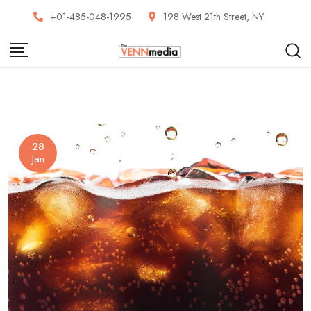
Skip
+01-485-048-1995
198 West 21th Street, NY
to
content
28
Jan