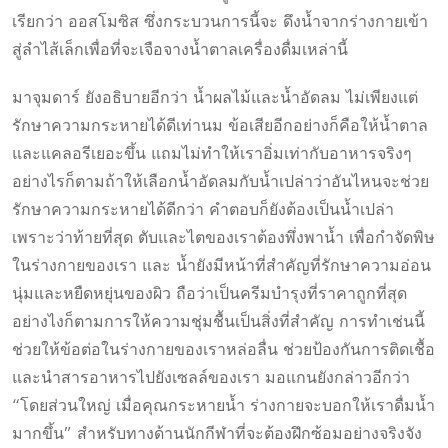
เรียกว่า ออสโมซิส ซึ่งกระบวนการนี้จะ ดึงน้ำจากร่างกายเข้า
สู่ลำไส้เล็กเพื่อที่จะเจือจางน้ำตาลเครื่องดื่มเหล่านี้
มาจุมดาร์ ยังอธิบายอีกว่า น้ำผลไม้และน้ำอัดลม ไม่เพียงแต่
รักษาความกระหายได้ดีเท่านม ข้อเสียอีกอย่างก็คือให้น้ำตาล
และแคลอรีเยอะขึ้น แถมไม่ทำให้เราอิ่มเท่ากับอาหารจริงๆ
อย่างไรก็ตามถ้าให้เลือกน้ำอัดลมกับน้ำเปล่าว่าอันไหนจะช่วย
รักษาความกระหายได้ดีกว่า คำตอบก็ยังต้องเป็นน้ำเปล่า
เพราะว่าท้ายที่สุด ตับและไตของเราต้องพึ่งพาน้ำ เพื่อกำจัดพิษ
ในร่างกายของเรา และ น้ำยังมีหน้าที่สำคัญที่รักษาความอ่อน
นุ่มและหยืดหยุ่นของผิว ถือว่าเป็นครีมบำรุงที่ราคาถูกที่สุด
อย่างไงก็ตามการให้ความชุ่มชื้นเป็นสิ่งที่สำคัญ การทำเช่นนี้
ช่วยให้ข้อต่อในร่างกายของเราหล่อลื่น ช่วยป้องกันการติดเชื้อ
และนำสารอาหารไปยังเซลล์ของเรา มอแกนยังกล่าวอีกว่า
“โดยส่วนใหญ่ เมื่อคุณกระหายน้ำ ร่างกายจะบอกให้เราดื่มน้ำ
มากขึ้น” สำหรับทางด้านนักกีฬาที่จะต้องฝึกซ้อมอย่างจริงจัง