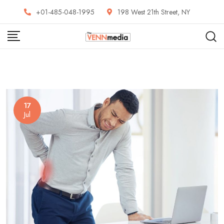
Skip
+01-485-048-1995
198 West 21th Street, NY
to
content
17
Jul