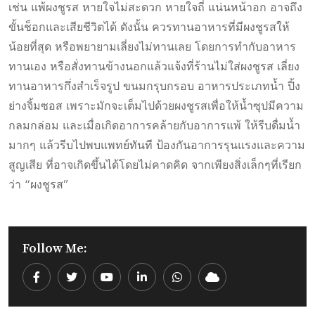
เช่น แพ้ผงชูรส หายใจไม่สะดวก หายใจถี่ แน่นหน้าอก อาจถึง
ขั้นช็อกและเสียชีวิตได้ ดังนั้น ควรทานอาหารที่มีผงชูรสให้
น้อยที่สุด หรือพยายามเลี่ยงไม่ทานเลย โดยการทำกับอาหาร
ทานเอง หรือสั่งทานข้างนอกแล้วแจ้งที่ร้านไม่ใส่ผงชูรส เลี่ยง
ทานอาหารกึ่งสำเร็จรูป ขนมกรุบกรอบ อาหารประเภทน้ำ ปิ้ง
ย่างจิ้มซอส เพราะมักจะเต็มไปด้วยผงชูรสเพื่อให้น้ำซุปมีความ
กลมกล่อม และเมื่อเกิดอาการคล้ายกับอาการแพ้ ให้รีบดื่มน้ำ
มากๆ แล้วรีบไปพบแพทย์ทันที ป้องกันอาการรุนแรงและความ
สูญเสีย ที่อาจเกิดขึ้นได้โดยไม่คาดคิด จากเพียงสิ่งเล็กๆที่เรียก
ว่า “ผงชูรส”
Follow Me:
Youtube
LinkedIn
Whatsapp
Cloud