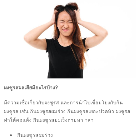
ผงชูรสผลเสียมีอะไรบ้าง?
มีความเชื่อเกี่ยวกับผงชูรส และการนำไปเชื่อมโยงกับกิน
ผงชูรส เช่น กินผงชูรสผมร่วง กินผงชูรสเยอะปวดหัว ผงชูรส
ทำให้คอแห้ง กินผงชูรสมะเร็งถามหา ฯลฯ
กินผงชูรสผมร่วง