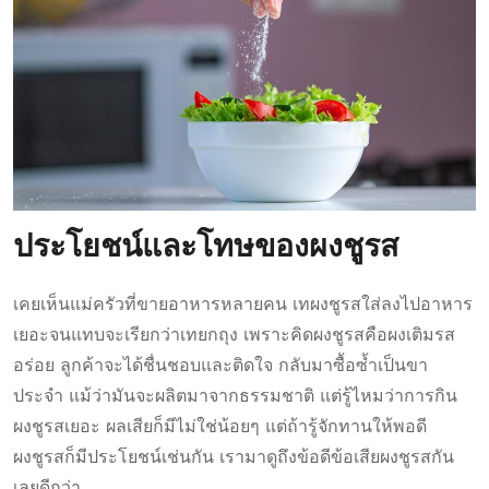
ประโยชน์และโทษของผงชูรส
เคยเห็นแม่ครัวที่ขายอาหารหลายคน เทผงชูรสใส่ลงไปอาหาร
เยอะจนแทบจะเรียกว่าเทยกถุง เพราะคิดผงชูรสคือผงเติมรส
อร่อย ลูกค้าจะได้ชื่นชอบและติดใจ กลับมาซื้อซ้ำเป็นขา
ประจำ แม้ว่ามันจะผลิตมาจากธรรมชาติ แต่รู้ไหมว่าการกิน
ผงชูรสเยอะ ผลเสียก็มีไม่ใช่น้อยๆ แต่ถ้ารู้จักทานให้พอดี
ผงชูรสก็มีประโยชน์เช่นกัน เรามาดูถึงข้อดีข้อเสียผงชูรสกัน
เลยดีกว่า