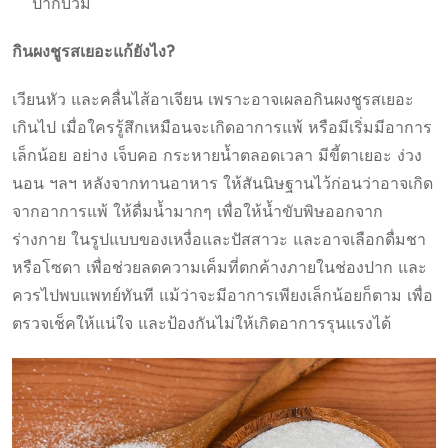
ปากบวม
กินผงชูรสเยอะแก้ยังไง?
เวียนหัว และคลื่นไส้อาเจียน เพราะอาจเผลอกินผงชูรสเยอะ
เกินไป เมื่อใครรู้สึกเหมือนจะเกิดอาการแพ้ หรือมีเริ่มมีอาการ
เล็กน้อย อย่าง เจ็บคอ กระหายน้ำตลอดเวลา มีขี้ตาเยอะ ง่วง
นอน ฯลฯ หลังจากทานอาหาร ให้สันนิษฐานไว้ก่อนว่าอาจเกิด
จากอาการแพ้ ให้ดื่มน้ำมากๆ เพื่อให้น้ำขับพิษออกจาก
ร่างกาย ในรูปแบบของเหงื่อและปัสสาวะ และอาจเลือกดื่มชา
หรือโซดา เพื่อช่วยลดความเค็มที่ตกค้างภายในช่องปาก และ
ควรไปพบแพทย์ทันที แม้ว่าจะมีอาการเพียงเล็กน้อยก็ตาม เพื่อ
ตรวจเช็คให้แน่ใจ และป้องกันไม่ให้เกิดอาการรุนแรงได้