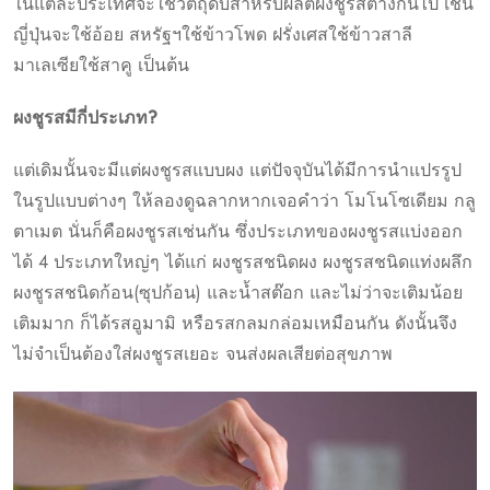
ในแต่ละประเทศจะใช้วัตถุดิบสำหรับผลิตผงชูรสต่างกันไป เช่น
ญี่ปุ่นจะใช้อ้อย สหรัฐฯใช้ข้าวโพด ฝรั่งเศสใช้ข้าวสาลี
มาเลเซียใช้สาคู เป็นต้น
ผงชูรสมีกี่ประเภท?
แต่เดิมนั้นจะมีแต่ผงชูรสแบบผง แต่ปัจจุบันได้มีการนำแปรรูป
ในรูปแบบต่างๆ ให้ลองดูฉลากหากเจอคำว่า โมโนโซเดียม กลู
ตาเมต นั่นก็คือผงชูรสเช่นกัน ซึ่งประเภทของผงชูรสแบ่งออก
ได้ 4 ประเภทใหญ่ๆ ได้แก่ ผงชูรสชนิดผง ผงชูรสชนิดแท่งผลึก
ผงชูรสชนิดก้อน(ซุปก้อน) และน้ำสต๊อก และไม่ว่าจะเติมน้อย
เติมมาก ก็ได้รสอูมามิ หรือรสกลมกล่อมเหมือนกัน ดังนั้นจึง
ไม่จำเป็นต้องใส่ผงชูรสเยอะ จนส่งผลเสียต่อสุขภาพ