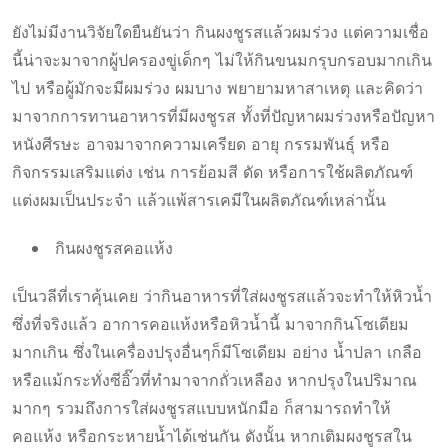
ยังไม่มีงานวิจัยใดยืนยันว่า กินผงชูรสแล้วผมร่วง แต่ความเชื่อ
นี้น่าจะมาจากผู้ปครองขู่เด็กๆ ไม่ให้กินขนมกรุบกรอบมากเกิน
ไป หรือผู้มักจะมีผมร่วง ผมบาง พยายามหาสาเหตุ และคิดว่า
มาจากการทานอาหารที่มีผงชูรส ทั้งที่ปัญหาผมร่วงหรือปัญหา
หนังศีรษะ อาจมาจากความเครียด อายุ กรรมพันธุ์ หรือ
กิจกรรมเสริมแต่ง เช่น การย้อมสี ดัด หรือการใช้ผลิตภัณฑ์
แต่งผมเป็นประจำ แล้วแพ้สารเคมีในผลิตภัณฑ์เหล่านั้น
กินผงชูรสคอแห้ง
เป็นวลีที่เราคุ้นเคย ว่ากินอาหารที่ใส่ผงชูรสแล้วจะทำให้หิวน้ำ
ซึ่งที่จริงแล้ว อาการคอแห้งหรือหิวน้ำนี้ มาจากกินโซเดียม
มากเกิน ซึ่งในเครื่องปรุงอื่นๆก็มีโซเดียม อย่าง น้ำปลา เกลือ
หรือแม้กระทั่งซีอิ๊วที่ทำมาจากถั่วเหลือง หากปรุงในปริมาณ
มากๆ รวมถึงการใส่ผงชูรสแบบหนักมือ ก็สามารถทำให้
คอแห้ง หรือกระหายน้ำได้เช่นกัน ดังนั้น หากเติมผงชูรสใน