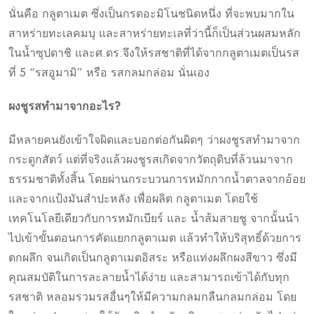
นั่นคือ กลูตาเมต ซึ่งเป็นกรดอะมิโนชนิดหนึ่ง ที่จะพบมากใน
สาหร่ายทะเลคมบุ และสาหร่ายทะเลที่ว่านี้ก็เป็นส่วนผสมหลัก
ในน้ำซุปดาชิ และศ.ดร.จึงให้รสชาติที่ได้จากกลูตาเมตเป็นรส
ที่ 5 “รสอูมามิ” หรือ รสกลมกล่อม นั่นเอง
ผงชูรสทำมาจากอะไร?
มีหลายคนยังเข้าใจผิดและบอกต่อกันผิดๆ ว่าผงชูรสทำมาจาก
กระดูกสัตว์ แต่ที่จริงแล้วผงชูรสเกิดจากวัตถุดิบที่ล้วนมาจาก
ธรรมชาติทั้งสิ้น โดยผ่านกระบวนการหมักกากน้ำตาลจากอ้อย
และจากแป้งมันสำปะหลัง เพื่อผลิต กลูตาเมต โดยใช้
เทคโนโลยีเดียวกับการหมักเบียร์ และ น้ำส้มสายชู จากนั้นนำ
ไปเข้าขั้นตอนการคัดแยกกลูตาเมต แล้วทำให้บริสุทธิ์ด้วยการ
ตกผลึก จนเกิดเป็นกลูตาเมตอิสระ หรือแท่งผลึกผงสีขาว ซึ่งมี
คุณสมบัติในการละลายน้ำได้ง่าย และสามารถเข้าได้กับทุก
รสชาติ หลอมรวมรสอื่นๆให้มีความกลมกลืนกลมกล่อม โดย