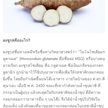
ผงชูรสคืออะไร?
ผงชูรสชื่อทางเคมีหรือชื่อทางวิทยาศาสตร์ว่า “โมโนโซเดียมก
ลูตาเมต” (Monosodium glutamate คือชื่อย่อ MSG) หรือบางคน
อาจเรียก ผงชูรสโซเดียม คือ กลูตาเมต ซึ่งเป็นเกลือของกรดก
ลูตามิก ถูกนำมาไว้ใช้ปรุงอาหารเพื่อเพิ่มให้รสชาติกลมกล่อม
ยิ่งขึ้น โดยถือกำเนิดขื้นบนโต๊ะอาหาร ภายในบ้านของ ศ.ดร.คิ
คุนาเอะ เมื่อปี พ.ศ. 2450 ขณะที่เขากำลังทานน้ำซุปดาชิ ที่
ภรรยาเป็นผู้ปรุง แล้วสะดุดใจกับรสชาติของน้ำซุป ที่มีความ
กลมกล่อมกว่าอาหารอื่น ๆ บนโต๊ะ จึงได้นำน้ำซุปไปวิจัยใน
ห้องแล็ป แล้วค้นพบที่มาของความกลมกล่อมในรสชาติน้ำซุป