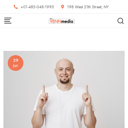
Skip
+01-485-048-1995
198 West 21th Street, NY
to
content
29
Jun