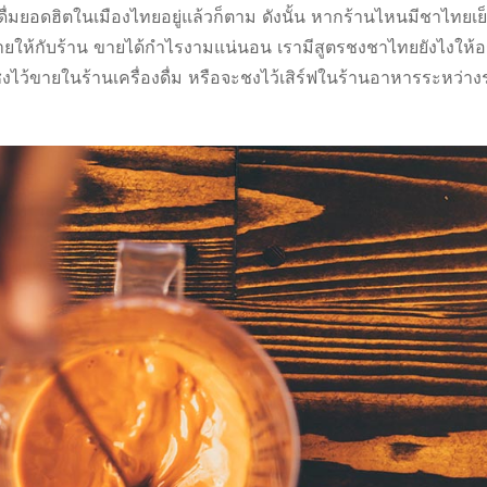
่องดื่มยอดฮิตในเมืองไทยอยู่แล้วก็ตาม ดังนั้น หากร้านไหนมีชาไทยเย
ายให้กับร้าน ขายได้กำไรงามแน่นอน เรามีสูตรชงชาไทยยังไงให้อ
ไว้ขายในร้านเครื่องดื่ม หรือจะชงไว้เสิร์ฟในร้านอาหารระหว่าง