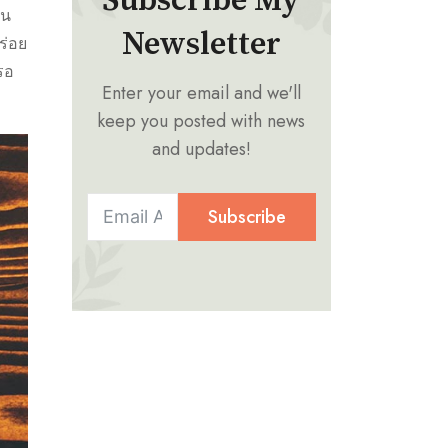
Subscribe My
็น
Newsletter
ร่อย
รอ
Enter your email and we'll
keep you posted with news
and updates!
Subscribe