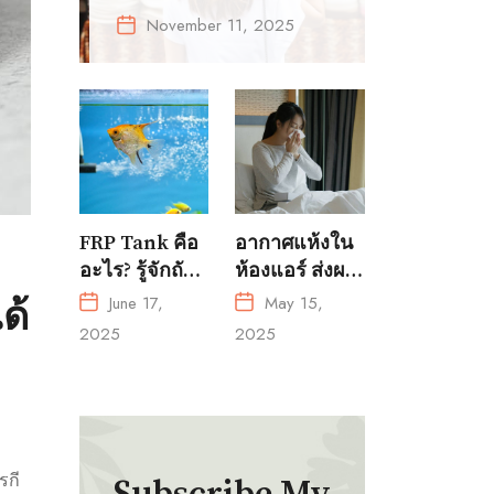
ให้เข้ากับการแต่ง
November 11, 2025
ตัวทุกลุค
FRP Tank คือ
อากาศแห้งใน
อะไร? รู้จักถัง
ห้องแอร์ ส่งผล
ไฟเบอร์กลาส
เสียต่อสุขภาพ
June 17,
May 15,
ด้
สำหรับการ
ได้โดยไม่รู้ตัว!
2025
2025
เพาะเลี้ยงสัตว์
น้ำ?
รกี