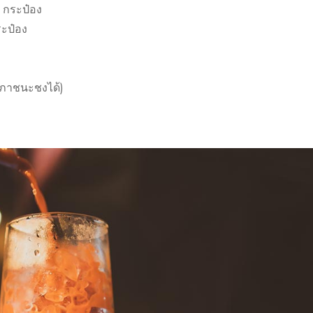
2 กระป๋อง
ระป๋อง
นภาชนะชงได้)